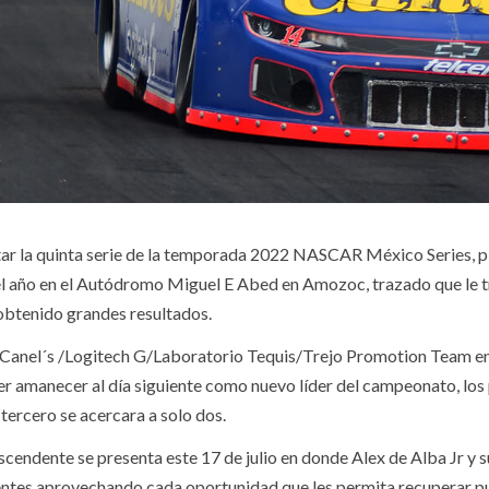
tar la quinta serie de la temporada 2022 NASCAR México Series, pilo
el año en el Autódromo Miguel E Abed en Amozoc, trazado que le tr
btenido grandes resultados.
4 Canel´s /Logitech G/Laboratorio Tequis/Trejo Promotion Team en l
der amanecer al día siguiente como nuevo líder del campeonato, lo
 tercero se acercara a solo dos.
endente se presenta este 17 de julio en donde Alex de Alba Jr y 
ntes aprovechando cada oportunidad que les permita recuperar p