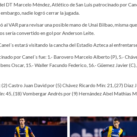
del DT Marcelo Méndez, Atlético de San Luis patrocinado por Canel´
 embargo, nadie logró cerrar la jugada.
igió al VAR para revisar una posible mano de Unai Bilbao, misma qu
os sería convertido en gol por Anderson Leite.
anel´s estará visitando la cancha del Estadio Azteca al enfrentars
cinado por Canel´s fue: 1.- Barovero Marcelo Alberto (P), 5.- Cháv
ns Oscar, 15.- Waller Facundo Federico, 16.- Güemez Javier (C), 1
2) Castro Juan David por (5) Chávez Ricardo Min: 21, (27) Díaz J
in: 45, (18) Vombergar Andrés por (9) Hernández Abel Mathias Mi