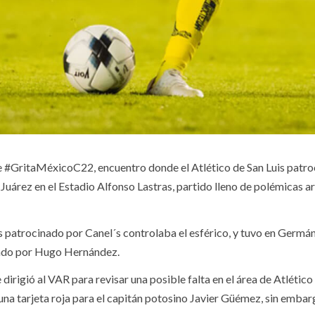
e #GritaMéxicoC22, encuentro donde el Atlético de San Luis patro
Juárez en el Estadio Alfonso Lastras, partido lleno de polémicas ar
uis patrocinado por Canel´s controlaba el esférico, y tuvo en Germ
zado por Hugo Hernández.
 dirigió al VAR para revisar una posible falta en el área de Atléti
 una tarjeta roja para el capitán potosino Javier Güémez, sin emb