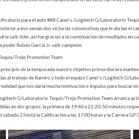
ificatorio para el auto #88 Canel´s /Logitech G/Laboratorio Tequis
 posterior a eso venían dos victorias consecutivas que le abrían el 
a salir líder, así fue gracias a la combinación de resultados en car
 poder Rubén García Jr. salir campeón.
 Tequis/Trejo Promotion Team
l principio de la temporada nuestro objetivo primordial era mante
ias al trabajo de Ramiro y todo el equipo Canel´s /Logitech G/La
 realidad que nos daría mucha motivación e impulso para buscar en l
 /Logitech G/Laboratorio Tequis/Trejo Promotion Team arranca ac
ididas en dos grupos, la primera de 19:40 a 21:20, 50 minutos resp
 sábado 23 está la Calificación a las 17:00 horas y la Carrera
GP 