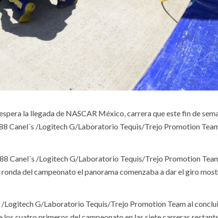
se espera la llegada de NASCAR México, carrera que este fin de sem
#88 Canel´s /Logitech G/Laboratorio Tequis/Trejo Promotion Team
r #88 Canel´s /Logitech G/Laboratorio Tequis/Trejo Promotion Tea
ra ronda del campeonato el panorama comenzaba a dar el giro mostr
s /Logitech G/Laboratorio Tequis/Trejo Promotion Team al concluir
s cuatro primeros del campeonato en las siete carreras restantes 