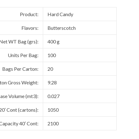
Product:
Hard Candy
Flavors:
Butterscotch
Net WT Bag (grs):
400 g
Units Per Bag:
100
Bags Per Carton:
20
ton Gross Weight:
9.28
ase Volume (mt3):
0.027
20′ Cont (cartons):
1050
Capacity 40′ Cont:
2100