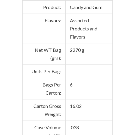
Product:
Candy and Gum
Flavors:
Assorted
Products and
Flavors
Net WT Bag
2270 g
(grs):
Units Per Bag:
–
Bags Per
6
Carton:
Carton Gross
16.02
Weight:
Case Volume
.038