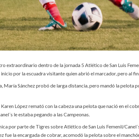
o extraordinario dentro de la jornada 5 Atlético de San Luis Femen
icio por la escuadra visitante quien abrió el marcador, pero al fin
a, María Sánchez probó de larga distancia, pero mandó la pelota p
Karen López remató con la cabeza una pelota que nació en el cobro 
/Canel´s le estaba pegando a las Campeonas.
hica por parte de Tigres sobre Atlético de San Luis Femenil/Canel´
ez fue la encargada de cobrar, acomodó la pelota sobre el manchón