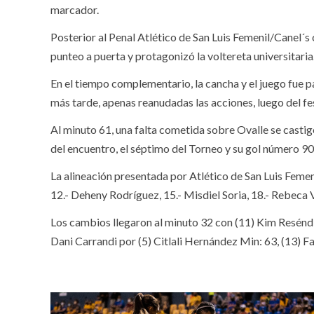
marcador.
Posterior al Penal Atlético de San Luis Femenil/Canel´s 
punteo a puerta y protagonizó la voltereta universitaria
En el tiempo complementario, la cancha y el juego fue p
más tarde, apenas reanudadas las acciones, luego del fe
Al minuto 61, una falta cometida sobre Ovalle se castig
del encuentro, el séptimo del Torneo y su gol número 
La alineación presentada por Atlético de San Luis Femeni
12.- Deheny Rodríguez, 15.- Misdiel Soria, 18.- Rebeca V
Los cambios llegaron al minuto 32 con (11) Kim Reséndi
Dani Carrandi por (5) Citlali Hernández Min: 63, (13) F