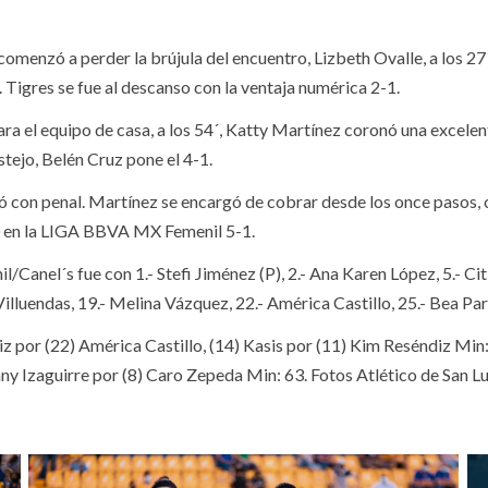
comenzó a perder la brújula del encuentro, Lizbeth Ovalle, a los 27´
. Tigres se fue al descanso con la ventaja numérica 2-1.
ara el equipo de casa, a los 54´, Katty Martínez coronó una excel
stejo, Belén Cruz pone el 4-1.
ó con penal. Martínez se encargó de cobrar desde los once pasos, co
90 en la LIGA BBVA MX Femenil 5-1.
l/Canel´s fue con 1.- Stefi Jiménez (P), 2.- Ana Karen López, 5.- Ci
illuendas, 19.- Melina Vázquez, 22.- América Castillo, 25.- Bea Par
z por (22) América Castillo, (14) Kasis por (11) Kim Reséndiz Min:
any Izaguirre por (8) Caro Zepeda Min: 63. Fotos Atlético de San Lu