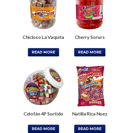
Chicloso La Vaquita
Cherry Sorurs
READ MORE
READ MORE
Celofán 4P Surtido
Natilla Rica Nuez
READ MORE
READ MORE