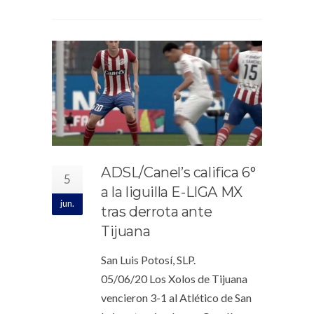
ADSL/Canel’s califica 6°
5
a la liguilla E-LIGA MX
jun.
tras derrota ante
Tijuana
San Luis Potosí, SLP.
05/06/20 Los Xolos de Tijuana
vencieron 3-1 al Atlético de San